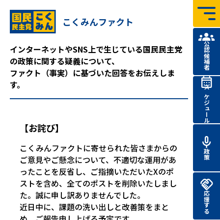
コンテンツへ飛ぶ
こくみんファクト
国民民主党 第51回
衆議院
議員
総選挙 特設サイト
公認候補者
インターネットやSNS上で生じている国民民主党
の政策に関する疑義について、
ファクト（事実）に基づいた回答をお伝えしま
す。
スケジュール
【お詫び】
こくみんファクトに寄せられた皆さまからの
政策
ご意見やご懸念について、不適切な運用があ
ったことを反省し、ご指摘いただいたXのポ
ストを含め、全てのポストを削除いたしまし
た。誠に申し訳ありませんでした。
応援する
近日中に、課題の洗い出しと改善策をまと
め、ご報告申し上げる予定です。