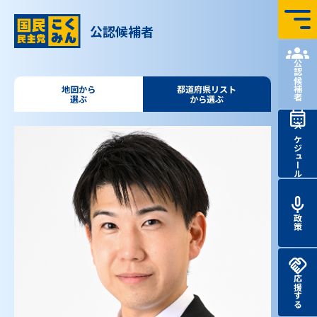
コンテンツへ飛ぶ
公認候補者
国民民主党 第51回
衆議院
議員
総選挙 特設サイト
公認候補者
地図から
都道府県リスト
選ぶ
から選ぶ
スケジュール
政策
応援する