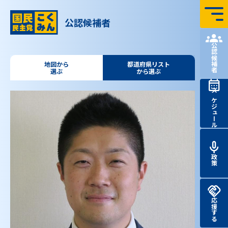
コンテンツへ飛ぶ
公認候補者
国民民主党 第51回
衆議院
議員
総選挙 特設サイト
公認候補者
地図から
都道府県リスト
選ぶ
から選ぶ
スケジュール
政策
応援する