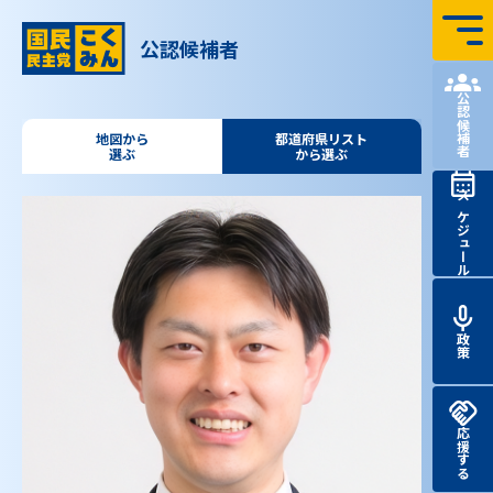
コンテンツへ飛ぶ
公認候補者
国民民主党 第51回
衆議院
議員
総選挙 特設サイト
公認候補者
地図から
都道府県リスト
選ぶ
から選ぶ
スケジュール
政策
応援する