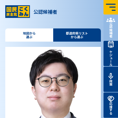
コンテンツへ飛ぶ
公認候補者
国民民主党 第51回
衆議院
議員
総選挙 特設サイト
公認候補者
地図から
都道府県リスト
選ぶ
から選ぶ
スケジュール
政策
応援する