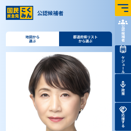
コンテンツへ飛ぶ
公認候補者
国民民主党 第51回
衆議院
議員
総選挙 特設サイト
公認候補者
地図から
都道府県リスト
選ぶ
から選ぶ
スケジュール
政策
応援する