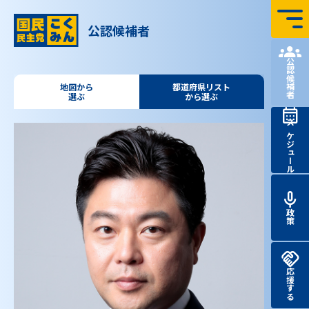
コンテンツへ飛ぶ
公認候補者
国民民主党 第51回
衆議院
議員
総選挙 特設サイト
公認候補者
地図から
都道府県リスト
選ぶ
から選ぶ
スケジュール
政策
応援する