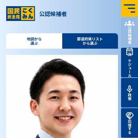
コンテンツへ飛ぶ
公認候補者
国民民主党 第51回
衆議院
議員
総選挙 特設サイト
公認候補者
地図から
都道府県リスト
選ぶ
から選ぶ
スケジュール
政策
応援する