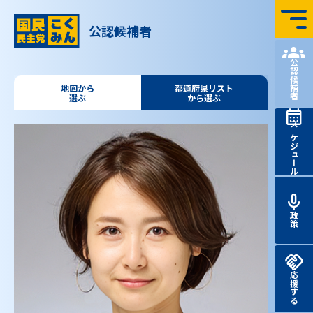
コンテンツへ飛ぶ
公認候補者
国民民主党 第51回
衆議院
議員
総選挙 特設サイト
公認候補者
地図から
都道府県リスト
選ぶ
から選ぶ
スケジュール
政策
応援する